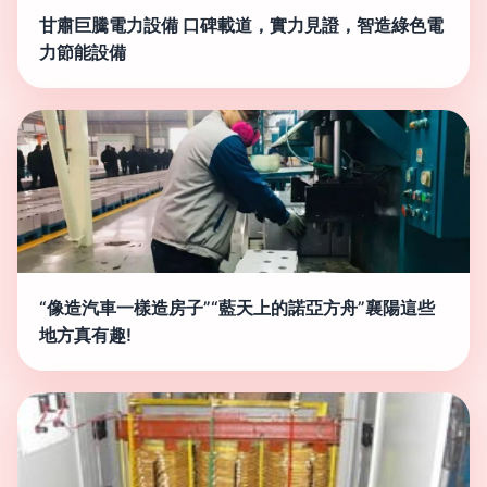
甘肅巨騰電力設備 口碑載道，實力見證，智造綠色電
力節能設備
“像造汽車一樣造房子”“藍天上的諾亞方舟”襄陽這些
地方真有趣!